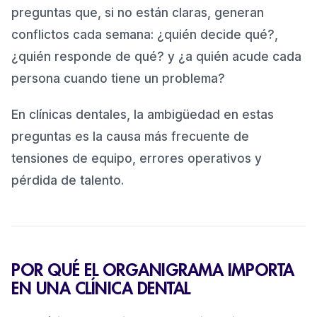
preguntas que, si no están claras, generan
Organigrama por tamaño de clínica
3
.
conflictos cada semana: ¿quién decide qué?,
Clínica unipersonal (1 dentista)
3.1
.
¿quién responde de qué? y ¿a quién acude cada
Clínica pequeña (2-3 dentistas)
3.2
.
persona cuando tiene un problema?
Clínica mediana (4-6 dentistas)
3.3
.
En clínicas dentales, la ambigüedad en estas
Grupo dental (múltiples sedes)
3.4
.
preguntas es la causa más frecuente de
Los errores de organigrama más frecuentes en
4
.
tensiones de equipo, errores operativos y
clínicas dentales
pérdida de talento.
Cómo comunicar el organigrama al equipo
5
.
La recepcionista dental: el rol más
6
.
infrainfravalorado
Conclusión
7
.
POR QUÉ EL ORGANIGRAMA IMPORTA
EN UNA CLÍNICA DENTAL