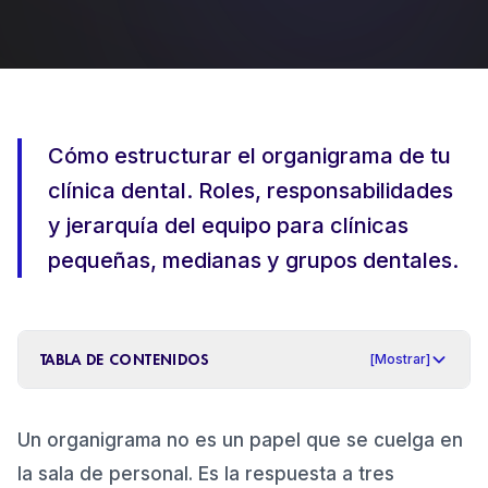
REDES SOCIALES ORGÁNICAS
PRODUCCIÓN DE CONTENIDOS +
VÍDEO
DISEÑO WEB DENTAL
Cómo estructurar el organigrama de tu
clínica dental. Roles, responsabilidades
y jerarquía del equipo para clínicas
pequeñas, medianas y grupos dentales.
TABLA DE CONTENIDOS
[
Mostrar
]
Por qué el organigrama importa en una clínica
1
.
Un organigrama no es un papel que se cuelga en
dental
la sala de personal. Es la respuesta a tres
Roles de una clínica dental: el mapa completo
2
.