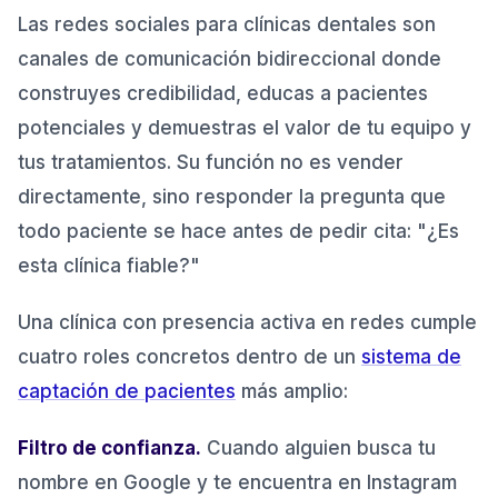
3. No responder comentarios y mensajes en
6.3
.
Las redes sociales para clínicas dentales son
menos de 24 horas
canales de comunicación bidireccional donde
4. Publicar contenido clínico sin contexto
6.4
.
construyes credibilidad, educas a pacientes
humano
potenciales y demuestras el valor de tu equipo y
5. No adaptar el contenido a cada plataforma
6.5
.
tus tratamientos. Su función no es vender
6. No medir nada o medir solo seguidores
6.6
.
directamente, sino responder la pregunta que
7. No invertir en publicidad cuando el
6.7
.
todo paciente se hace antes de pedir cita: "¿Es
contenido orgánico funciona
esta clínica fiable?"
Normativa legal para redes sociales de clínicas
7
.
dentales en España
Una clínica con presencia activa en redes cumple
Consentimiento específico para imágenes de
7.1
.
cuatro roles concretos dentro de un
sistema de
pacientes
captación de pacientes
más amplio:
Prohibición de garantías de resultado
7.2
.
Filtro de confianza.
Cuando alguien busca tu
Protección de datos en mensajes directos
7.3
.
nombre en Google y te encuentra en Instagram
Conclusión: las redes sociales son un activo, no
8
.