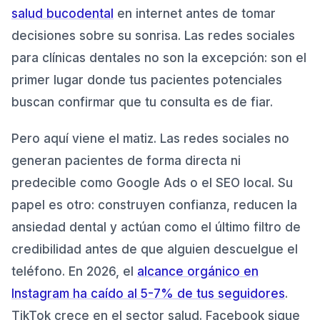
salud bucodental
en internet antes de tomar
Qué red social elegir para tu clínica dental en 2026
2
.
decisiones sobre su sonrisa. Las redes sociales
Instagram: la plataforma principal para clínicas
2.1
.
para clínicas dentales no son la excepción: son el
dentales
primer lugar donde tus pacientes potenciales
TikTok: el algoritmo que premia contenido, no
2.2
.
buscan confirmar que tu consulta es de fiar.
seguidores
Facebook: fidelización y base para Meta Ads
2.3
.
Pero aquí viene el matiz. Las redes sociales no
YouTube: contenido perenne para búsquedas
2.4
.
generan pacientes de forma directa ni
de largo plazo
predecible como Google Ads o el SEO local. Su
Los 6 tipos de contenido dental que generan
3
.
papel es otro: construyen confianza, reducen la
confianza en redes sociales
ansiedad dental y actúan como el último filtro de
1. Antes y después de tratamientos
3.1
.
credibilidad antes de que alguien descuelgue el
2. Educación en salud bucodental
3.2
.
teléfono. En 2026, el
alcance orgánico en
3. El equipo humano de la clínica
3.3
.
Instagram ha caído al 5-7% de tus seguidores
.
4. Tecnología y diferenciadores
TikTok crece en el sector salud. Facebook sigue
3.4
.