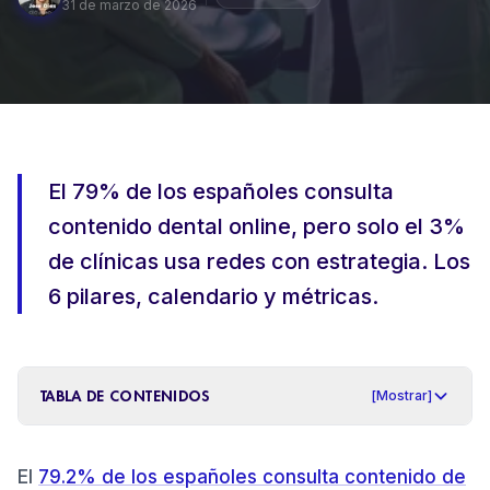
31 de marzo de 2026
REDES SOCIALES ORGÁNICAS
PRODUCCIÓN DE CONTENIDOS +
VÍDEO
DISEÑO WEB DENTAL
El 79% de los españoles consulta
contenido dental online, pero solo el 3%
de clínicas usa redes con estrategia. Los
6 pilares, calendario y métricas.
TABLA DE CONTENIDOS
[
Mostrar
]
Qué son las redes sociales para una clínica dental y
1
.
El
79.2% de los españoles consulta contenido de
qué rol cumplen en la captación