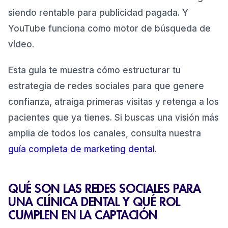
siendo rentable para publicidad pagada. Y
5. Testimonios en vídeo de pacientes reales
3.5
.
YouTube funciona como motor de búsqueda de
6. Entretenimiento y cultura dental
3.6
.
vídeo.
Calendario editorial dental: frecuencia y estructura
4
.
semanal
Esta guía te muestra cómo estructurar tu
Qué métricas medir en redes sociales dentales (y
5
.
estrategia de redes sociales para que genere
cuáles ignorar)
confianza, atraiga primeras visitas y retenga a los
Métricas que SÍ importan
5.1
.
pacientes que ya tienes. Si buscas una visión más
Métricas que debes ignorar
5.2
.
amplia de todos los canales, consulta nuestra
La métrica conectora
5.3
.
guía completa de marketing dental
.
Los 7 errores que más vemos en redes sociales de
6
.
clínicas dentales
QUÉ SON LAS REDES SOCIALES PARA
1. Publicar solo cuando hay algo que comunicar
6.1
.
UNA CLÍNICA DENTAL Y QUÉ ROL
CUMPLEN EN LA CAPTACIÓN
2. Usar fotos de banco de imágenes
6.2
.