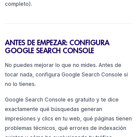
completo).
Paso 11: Trabaja el enlazado interno
12
.
Paso 12: Optimiza para GEO (búsquedas en
13
.
ChatGPT y Gemini)
El checklist completo
14
.
ANTES DE EMPEZAR: CONFIGURA
Por dónde empezar si todo está por hacer
15
.
GOOGLE SEARCH CONSOLE
No puedes mejorar lo que no mides. Antes de
tocar nada, configura Google Search Console si
no lo tienes.
Google Search Console es gratuito y te dice
exactamente qué búsquedas generan
impresiones y clics en tu web, qué páginas tienen
problemas técnicos, qué errores de indexación