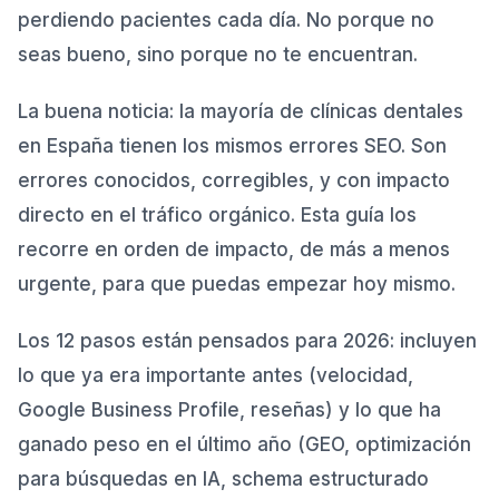
perdiendo pacientes cada día. No porque no
Vitals)
seas bueno, sino porque no te encuentran.
Paso 2: Verifica que tu web es correcta en móvil
3
.
Paso 3: Revisa y corrige todos los title tags
4
.
La buena noticia: la mayoría de clínicas dentales
Paso 4: Optimiza las meta descriptions
5
.
en España tienen los mismos errores SEO. Son
errores conocidos, corregibles, y con impacto
Paso 5: Crea páginas individuales por tratamiento
6
.
directo en el tráfico orgánico. Esta guía los
Paso 6: Optimiza tu Google Business Profile al
7
.
100%
recorre en orden de impacto, de más a menos
urgente, para que puedas empezar hoy mismo.
Paso 7: Construye un sistema de captación de
8
.
reseñas
Los 12 pasos están pensados para 2026: incluyen
Paso 8: Verifica la coherencia NAP en todos los
9
.
lo que ya era importante antes (velocidad,
directorios
Google Business Profile, reseñas) y lo que ha
Paso 9: Añade schema markup a tu web
10
.
ganado peso en el último año (GEO, optimización
Paso 10: Publica contenido de blog de forma
11
.
para búsquedas en IA, schema estructurado
consistente