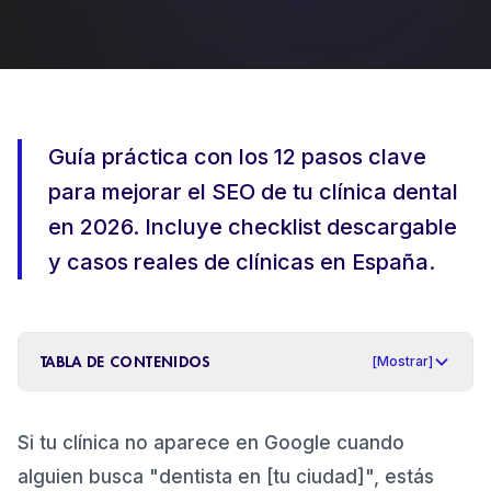
REDES SOCIALES ORGÁNICAS
PRODUCCIÓN DE CONTENIDOS +
VÍDEO
DISEÑO WEB DENTAL
Guía práctica con los 12 pasos clave
para mejorar el SEO de tu clínica dental
en 2026. Incluye checklist descargable
y casos reales de clínicas en España.
TABLA DE CONTENIDOS
[
Mostrar
]
Antes de empezar: configura Google Search
1
.
Si tu clínica no aparece en Google cuando
Console
alguien busca "dentista en [tu ciudad]", estás
Paso 1: Audita tu velocidad de carga (Core Web
2
.