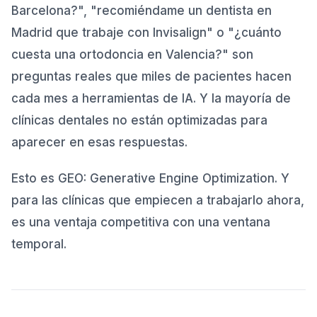
7. Optimiza las respuestas a preguntas directas
4.7
.
Barcelona?", "recomiéndame un dentista en
Cómo medir tu presencia GEO
5
.
Madrid que trabaje con Invisalign" o "¿cuánto
GEO y SEO: no son lo mismo, pero se refuerzan
cuesta una ortodoncia en Valencia?" son
6
.
preguntas reales que miles de pacientes hacen
Conclusión: la ventana de oportunidad GEO se está
7
.
cerrando
cada mes a herramientas de IA. Y la mayoría de
clínicas dentales no están optimizadas para
aparecer en esas respuestas.
Esto es GEO: Generative Engine Optimization. Y
para las clínicas que empiecen a trabajarlo ahora,
es una ventaja competitiva con una ventana
temporal.