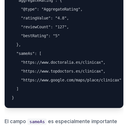
  "aggregateRating": {

    "@type": "AggregateRating",

    "ratingValue": "4.8",

    "reviewCount": "127",

    "bestRating": "5"

  },

  "sameAs": [

    "https://www.doctoralia.es/clinicax",

    "https://www.topdoctors.es/clinicax",

    "https://www.google.com/maps/place/clinicax"

  ]

El campo
es especialmente importante
sameAs