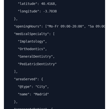
    "latitude": 40.4168,

    "longitude": -3.7038

  },

  "openingHours": ["Mo-Fr 09:00-20:00", "Sa 09:00-1
  "medicalSpecialty": [

    "Implantology",

    "Orthodontics",

    "GeneralDentistry",

    "PediatricDentistry"

  ],

  "areaServed": {

    "@type": "City",

    "name": "Madrid"

  },
