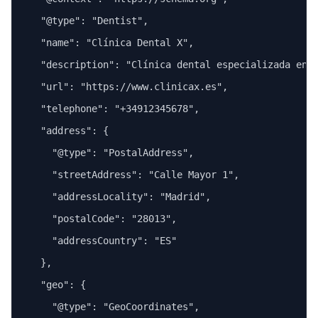
  "@type": "Dentist",

  "name": "Clínica Dental X",

  "description": "Clínica dental especializada en i
  "url": "https://www.clinicax.es",

  "telephone": "+34912345678",

  "address": {

    "@type": "PostalAddress",

    "streetAddress": "Calle Mayor 1",

    "addressLocality": "Madrid",

    "postalCode": "28013",

    "addressCountry": "ES"

  },

  "geo": {

    "@type": "GeoCoordinates",
