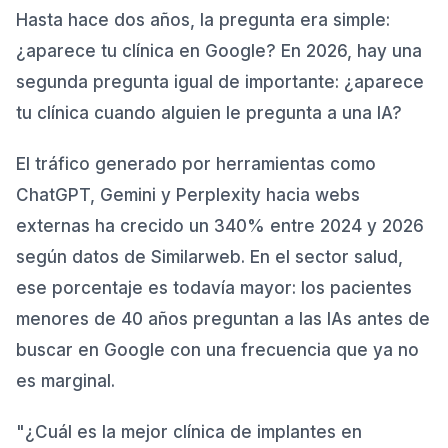
Qué es el GEO y en qué se diferencia del SEO
1
.
Hasta hace dos años, la pregunta era simple:
Cómo decide una IA qué clínica recomendar
2
.
¿aparece tu clínica en Google? En 2026, hay una
El estado del GEO dental en España en 2026
3
.
segunda pregunta igual de importante: ¿aparece
Las 7 acciones GEO para clínicas dentales
tu clínica cuando alguien le pregunta a una IA?
4
.
1. Completa Doctoralia y Top Doctors al nivel
4.1
.
El tráfico generado por herramientas como
máximo
ChatGPT, Gemini y Perplexity hacia webs
2. Implementa schema DentistOffice completo
4.2
.
externas ha crecido un 340% entre 2024 y 2026
3. Regístrate en el directorio del Colegio
4.3
.
según datos de Similarweb. En el sector salud,
Oficial de Dentistas
ese porcentaje es todavía mayor: los pacientes
4. Genera menciones en prensa local y webs
4.4
.
menores de 40 años preguntan a las IAs antes de
de salud
buscar en Google con una frecuencia que ya no
5. Crea contenido que las IAs puedan citar
4.5
.
es marginal.
6. Mantén la coherencia de entidad en toda tu
4.6
.
presencia digital
"¿Cuál es la mejor clínica de implantes en