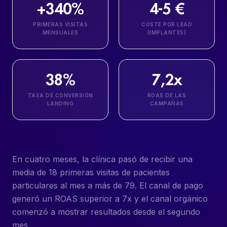
+340%
4-5 €
PRIMERAS VISITAS
COSTE POR LEAD
MENSUALES
(IMPLANTES)
38%
7,2x
TASA DE CONVERSIÓN
ROAS DE LAS
LANDING
CAMPAÑAS
En cuatro meses, la clínica pasó de recibir una
media de 18 primeras visitas de pacientes
particulares al mes a más de 79. El canal de pago
generó un ROAS superior a 7x y el canal orgánico
comenzó a mostrar resultados desde el segundo
mes.