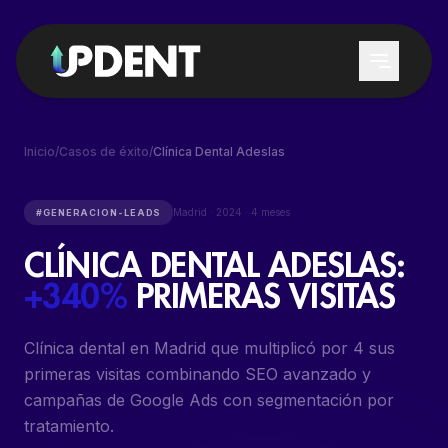
Inicio
/
Casos de éxito
/
Clínica Dental Adeslas
SERVICIOS
Madrid
·
2024
·
4 meses
#
GENERACION-LEADS
CLÍNICA DENTAL ADESLAS
:
GENERACIÓN DE LEADS
PARA QUIÉN
+340%
PRIMERAS VISITAS
POSICIONAMIENTO EN GOOGLE Y
CLÍNICAS DENTALES
CHATGPT
Clínica dental en Madrid que multiplicó por 4 sus
DENTISTAS
SEO LOCAL DENTAL
primeras visitas combinando SEO avanzado y
SERVICIOS DENTALES
GOOGLE ADS DENTAL
campañas de Google Ads con segmentación por
tratamiento.
FORMACIONES
REACTIVACIÓN DE PACIENTES