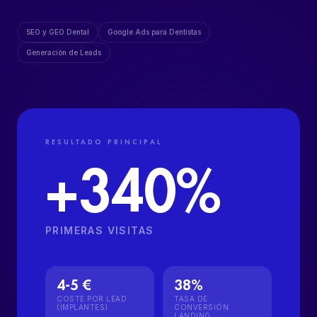
REDES SOCIALES ORGÁNICAS
SEO y GEO Dental
Google Ads para Dentistas
PRODUCCIÓN DE CONTENIDOS +
Generación de Leads
VÍDEO
DISEÑO WEB DENTAL
RESULTADO PRINCIPAL
+340%
PRIMERAS VISITAS
4-5 €
38%
COSTE POR LEAD
TASA DE
(IMPLANTES)
CONVERSIÓN
LANDING